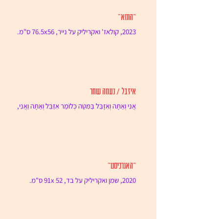
"הומא"
2023, קולאז' ואקריליק על נייר, 76.5x56 ס"מ.
איזבל / נעמה שחר
אֲנִי וְאַתָּה וְאִזָּבֵּל בַּמִּטָּה כְּלוֹמַר אִזַּבֵּל וְאַתָּה וַאֲנִי,
כְּלוֹמַר אֲנִי וְאִזָּבֵּל וְאַתָּה כְּלוֹמַר אֲנִי וְאַתָּה...
"האנרכיסט"
2020, שמן ואקריליק על בד, 91x 52 ס"מ.