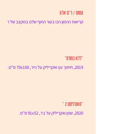
הסוס / ר"ס אלה
קריאות ההמון הכו בעור התוף שלנו במקצב של רוק
אצטדיונים. רצינו להיטמע, מיתרי הקול שלנו רטטו
במרווחים קבועים, אך בהחלפת מבטים חטופה
התחוור...
"ללא כותרת"
2019, חיתוך עץ ואקריליק על נייר, 70x100 ס"מ.
"האנרכיסט 2 "
2020, שמן ואקריליק על בד, 91x52 ס"מ.