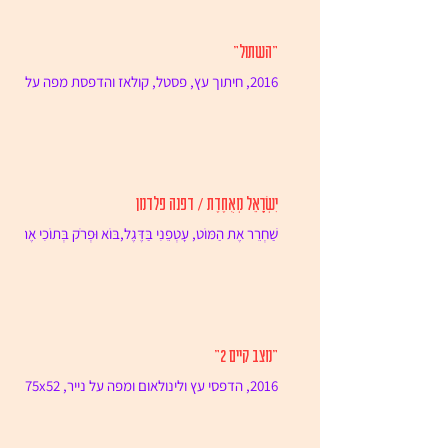
"השתול"
2016, חיתוך עץ, פסטל, קולאז והדפסת מפה על
נייר, 53x75 ס"מ.
יִשְׂרָאֵל מְאֻחֶדֶת / דפנה פלדמן
שַׁחְרֵר אֶת הַמּוֹט, עָטְפֵנִי בַּדֶּגֶל,בּוֹא וּפְרֹק בְּתוֹכִי אֶת
הָאֵבֶל עַל מָה שֶׁקּוֹרֶה לַמְּדִינָה שֶׁבַּחוּץ, הַשְּׁאָר...
"מצב קיים 2"
2016, הדפסי עץ ולינולאום ומפה על נייר, 75x52
ס"מ.