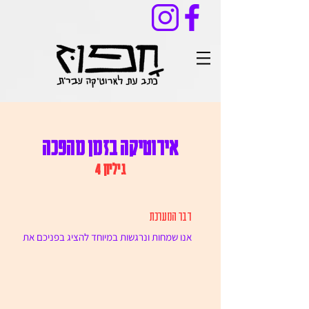
אירוטיקה בזמן מהפכה
גיליון 4
דבר המערכת
אנו שמחות ונרגשות במיוחד להציג בפניכם את
הגיליון הרביעי של 'חפוז - כתב עת לארוטיקה
עברית', בעקבות הקול קורא: 'ארוטיקה בזמן
מהפכה'. בבסיס...