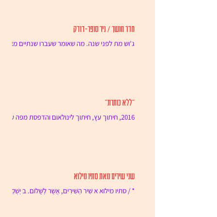
חדר חושך / ניר סופר-דודק
ג'וש מת לפני שנה. מה שאומר שעברו שנתיים מאז
שמישהו נגע בך וראה אותך באותו זמן. לא צריך
לדאוג. יש מספיק חדרי חושך בתל אביב כדי לגמור
כל...
"ללא כותרת"
2016, חיתוך עץ, חיתוך לינולאום והדפסת מפה על
נייר, 52.5x75.5 ס"מ.
שני שירים מאת סתיו מילוא
* / סתיו מילוא א שִׁיר הַשִּׁירִים, אֲשֶׁר לַשָּׁלוֹם. ב יַשְׁקֵנִי
מִנְּשִׁיקוֹת פִּיָּתוֹ, מַכְתָּ"זִית אַהֲבָתוֹ כְּלִי זַיִן. ג לְרֵיחַ...