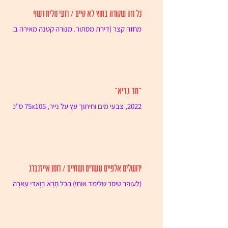
כל מה שקורה בחוץ לא קיים / רועי מליח רשף
מחזה קצר (דירת מסתור. מנורה קטנה מאירה באור
חם את הקירות המתקלפים. קסדת אופנוע שחורה
בפינת החדר. על מזרן מלוכלך צמודים, לירן ונוי.
הם...
"חד גדיא"
2022, צבעי מים וחיתוך עץ על נייר, 75x105 ס"מ.
ירושלים אלפיים עשרים ושתיים / רומן אייזנברג
(לעופר טיסר שלימד אותי) הַכֹּל חָרָא בְּוָּאדִי עָארָה
בַּחַלּוֹנוֹת הָאֲדוּמִּים חוֹלְצִים אֵבַר וְמִיזְדַּיְּנִים דָּם וַשֶׁתֶן
פְּרִי...