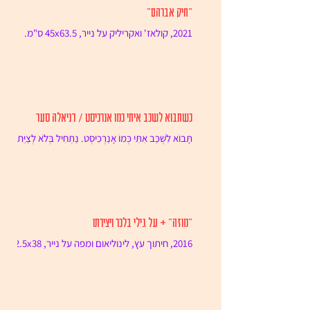
"חיק אברהם"
2021, קולאז' ואקריליק על נייר, 45x63.5 ס"מ.
כשתבוא לשכב איתי כמו אנרכיסט / דניאלה סער
תָּבוֹא לִשְׁכַּב אִתִּי כְּמוֹ אָנַרְכִיסְט. נַתְחִיל בְּלֹא לְצַיֵּת
לָמָּה שֶׁאָמְרוּ כִּי אָמְרוּ הַהֶגְמוֹנְיָה לֹא נוֹתֶנֶת לִי...
"מוזה" + על גילי בלכר ויצירתו
2016, חיתוך עץ, לינוליאום ומפה על נייר, 52.5x38
ס"מ. הצהרת אמן בעבודותיי, הנני משלב טכניקות
מסורתיות (הדפס עץ, תחריט ותצריב) עם ציור...