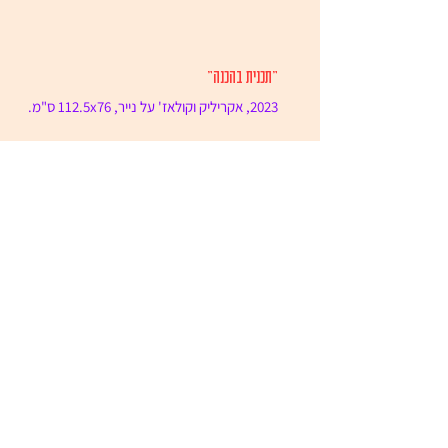
"תכנית בהכנה"
2023, אקריליק וקולאז' על נייר, 112.5x76 ס"מ.
אנחנו המין הגברי (שקורץ חזרה) / גל פלדמן
שֶׁאָמוּר לְתַקֵּן אֶת נִזְקֵי הַפַּטְרִיאַרְכְיָה בְּעוֹדוֹ יוֹזֵם אֶת
הַנְּשִׁיקָה הָרִאשׁוֹנָה. שֶׁדּוֹרֵשׁ אֶת קֶסֶם הַקִּיּוּם...
"בראשית"
2021 חיתוך עץ על נייר, 52x75.5 ס"מ.