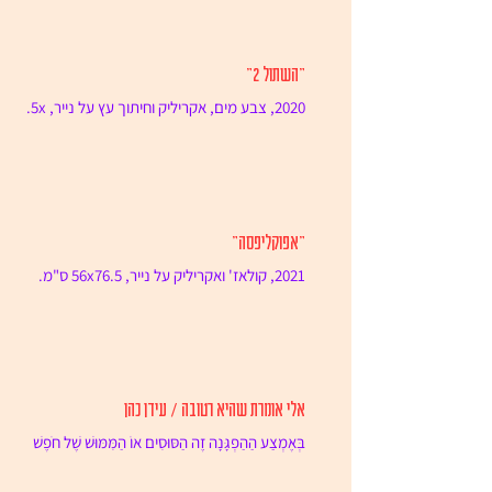
"השתול 2"
2020, צבע מים, אקריליק וחיתוך עץ על נייר, 37.5x
52.5 ס"מ.
"אפוקליפסה"
2021, קולאז' ואקריליק על נייר, 56x76.5 ס"מ.
אלי אומרת שהיא רטובה / עידן כהן
בְּאֶמְצַע הַהַפְגָּנָה זֶה הַסּוּסִים אוֹ הַמִּמּוּשׁ שֶׁל חֹפֶשׁ
הַפְּעֻלָּה הָאֶזְרָחִי הִיא לֹא בְּטוּחָה וְזֶה גַּם לֹא מְשַׁנֶּה...