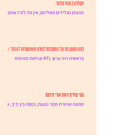
המַפרֵט | ענת עינהר
פצעים מגלידים מאליהם, אין מה לזרז אותם.
לא – אין צורך למהר ולקלף את העור הפגוע,
הקרוש, שנולדת תחתיו רקמת עור חדשה,
ורודה מאוד, חשוכת שמש,...
כמה מחשבות על התמכרות לפורנו והאפשרות להגמל / רון
דהן
בראשית היה ערוץ RTL וגניחות מזויפות
בגרמנית. בעצם לא, לא מדויק, בראשית היה
את אבא של מיכאל מכיתה ד׳ 2, שבמגירת
המיטה שלו מיכאל גילה מקבץ...
שני שירים מאת אורי פרסטר
ספוגה ועיוורת תָּמָר נוֹגַעַת, נְמַסָּה בֵּין יָדַיִךְ, אֶל
שְׂפָתַיִךְ נִצְמֶדֶת, שֶׁתִּקְּחִי לְגִימָה. חוֹשֶׂפֶת צַוָּאר,
מַסְתִּירָה...