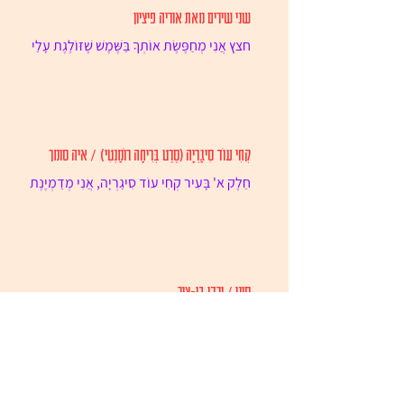
שני שירים מאת אוריה פיציון
חצץ אֲנִי מְחַפֶּשֶׂת אוֹתְךָ בַּשֶּׁמֶשׁ שֶׁזּוֹלֶגֶת עָלַי
בִּנְדָבָה בְּמִצְמוּץ כְּנָפַיִם מְחַפֶּשֶׂת אוֹתְךָ בָּעֵץ,
בַּשֹּׁרֶשׁ,...
קְחִי עוֹד סִיגַרְיָה (סֶרֶט בְּרִיחָה רוֹמַנְטִי) / איה סומך
חֵלֶק א' בָּעִיר קְחִי עוֹד סִיגַרְיָה, אֲנִי מְדַמְיֶנֶת
אוֹתָךְ מְדַבֶּרֶת בַּטֵּלֵפוֹן, עָלַי, אוֹמֶרֶת אֶת כָּל
הַדְּבָרִים הַלֹּא...
סיני / ירדן בן-צור
הוא לא איש של דייסון, ובטח לא של תחליפי
השיאומי הזולים. הוא רצה את השואב שלו
שורשי, מחובר לקיר. מרותק, אבל חופשי.
חופשי באמת, לא תלוי...