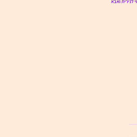
 לנירית ואבא 
לשכב איתי כמו אנרכיסט /
 סער
ְׁכַּב אִתִּי כְּמוֹ אָנַרְכִיסְט. נַתְחִיל