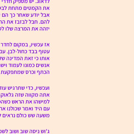
לדאוג. יש מספיק חדרי 
את הקמטים מתחת לבטן 
אבל יודע שאחר כך הם י
להם. חבל לבזבז את הת
יזהה את המרצה שלו לס
אז עכשיו, במקום לחדר 
עטוף בבד כחול-לבן. עם
אותו כי זאת המדינה שלנ
אנשים כמונו לעמוד וישר
הכתף וכרס שמתפקעת מה
ועכשיו, כדי שתרגיש עוד
אתה מקווה שזה גלאוקומ
למישהו את הראש כשהסת
משעה שש כולם נראים לך
ג'וש ניסה שוב ושוב לשכנ