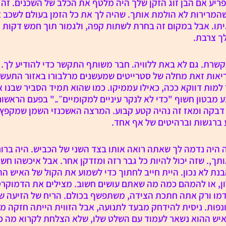
ריע אם הבן זוג הזקן שלך היה מלטף את הכלב של השכנים. זה פ
המרירות לא הולמת אותך. שהיה לך את כל הזמן בעולם לשכב אית
תו. אבל במקום זה בחרת לשתות קפה, ולגמור תוך חמש דקות ו
ך צרבת. 
שרת. גם לא באת ללוויה. חבר משותף התקשר כדי להודיע לך.
אות זאת מחלה של סטרייטים שמעשנים מרלבורו באזור התעשיה
ות דווקא ככה, כאילו עממיקו. כמו שהוא תמיד הסביר שבנו א
מבטון חשוף "כדי לא לנקר עיניים למקומיים״.." בפעם הראשו
 דבקה ומאז זה נהיה קטע קבוע. המרצה האשכנזי השמן שמקפץ 
 ברגשות וברהיטים של אף אחד.
היה נדמה לך שאתה רואה אותו בצד השני של הכביש. היה ברור
,. שזה יכול להיות כל גבר רזה ומזדקן אחר. אבל איכשהו חש
נת לא נכון. היית חייב לחתוך כדי לשמוע את הקול של האיש הה
לון, או להמהם כמה מה שאתם עושים חשוב. מצילים את הדמוקרט
דמו ורק אתה חתכת הצידה, משתפשף בכולם. הריח של הזיעה ש
ונפות. ניסית להידחק מבעד לתנועה, אבל הזווית הייתה חזקה מד
יש ההוא נשאר לעמוד עם השלט שלו, שלא הצלחת לקרוא מה כתו