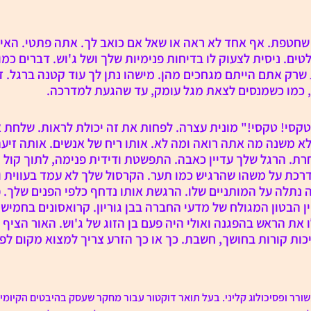
חטפת. אף אחד לא ראה או שאל אם כואב לך. אתה פתטי. האיש
ים. ניסית לצעוק לו בדיחות פנימיות שלך ושל ג'וש. דברים כמו
שרק אתם הייתם מגחכים מהן. מישהו נתן לך עוד קטנה ברגל. זה
 כמו כשמנסים לצאת מגל עומק, עד שהגעת למדרכה.
סי! טקסי!" מונית עצרה. לפחות את זה יכולת לראות. שלחת א
לא משנה מה אתה רואה ומה לא. אותו ריח של אנשים. אותה זיעה
חרת. הרגל שלך עדיין כאבה. התפשטת ודידית פנימה, לתוך קול 
רכת על משהו שהרגיש כמו תער. הקרסול שלך לא עמד בעווית ו
 נתלה על המותניים שלו. הרגשת אותו נדחף כלפי הפנים שלך.
ן הבטון המגולח של מדעי החברה בבן גוריון. קרואסונים בחמיש
את הראש בהפגנה ואולי היה פעם בן הזוג של ג'וש. האור הציף 
כות קורות בחושך, חשבת. כך או כך הזרע צריך למצוא מקום לפ
שורר ופסיכולוג קליני. בעל תואר דוקטור עבור מחקר שעסק בהיבטים הקיומי