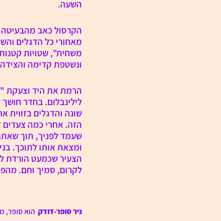
השעה. 
הקרסול כאב מהבעיטה ש
מאחורי כל הדגלים והשלט
משחית", שטויות קטנות 
ונשטפת קדימה והצידה,
הרמת את היד וצעקת "טק
לילינבלום. בחדר חושך 
שונה והדגלים בזווית א
הזה. אחרי כמה צעדים ד
שעמד לפניך, תוך שאתה
ומצאת אותו לתוכך. בניי
הצעיר שכמעט הורדת לו 
לקרום, סמיך וחם. מהפי
ניר סופר-דודק 
 הוא סופר, מ