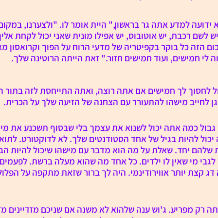
ידועה למדע אתה גר בראשון," היית אומר לו. "ולצערנו, במקום
 לשם רכבת, יש אוטובוס, יש אפילו מונית שאני יכול לקחת אליך
ום הזה כל בוקר בקפיטריה של מדעי הרוח על הפוך וקרואסון מא
ה לי חמישים, ועוד חמישים חזור." זאת הייתה הרוטינה שלך.
ל לחסוך לך חמישים אם אתה רוצה, ואתה התייחסת לזה בתור ה
וגן לחייב מישהו להתעורר עם הצחנה של הזיעה שלך על הכרית.
גבול כמה אתה יכול לשנוא את עצמך בלי שבסוף תשכנע את מי 
 יכול להיות בגיל של אחד הסטודנטים שלך. לא לדוקטורט. לתואר
 שלהם יחד. שאלת על מה הוא מדבר עם מישהו שיכול להיות הבן 
בי מי שאין לו ילדים. כל אחד מה שהוא מעלה ברשת. לפעמים זה
פעמים זה דג קצת יותר אווירודינמי. היה לך ברור שזאת מתקפה על הפלו
רק מפריע. ג'וש ענה שלהוא לא משנה אם שניכם מזדיינים מדי 