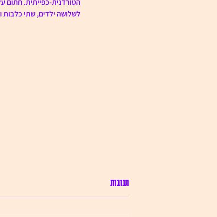
הטורדנית-כפייתית. חתום על 
לשלושה ילדים, שתי כלבות ו
דבר המערכת
תגובות
אנו שמחות ונרגשות במיוחד להציג
בפניכם את הגיליון הרביעי של 'חפוז -