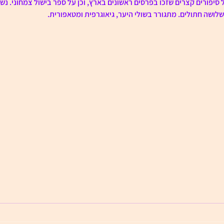
סיפורים קצרים שזכו בפרסים ראשונים בארץ, וכן על ספר בישול צמחוני. נשוי
שלושה חתולים. מתגורר בשולי היער, גיאוגרפית ומטאפורית.
כשתבוא 
דניאלה
תָּבוֹא לִש
"חיק אברהם"