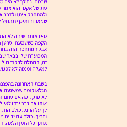
שבטח. גם לך לא היה מפ
סוג של אקט. הוא אמר ש
ולהתחבק איתו ולדבר אי
שמאוחר ותיכף תתחיל ל
מאז אותה שיחה לא התק
הקפה כששמעת. סרטן רי
אבל המתחסד הזה בחר למ
המכוערת שלו בבאר שבע 
זה, התחלת לרקוד מולו
למעלה ומנסה לא לפגוע
בשבת האחרונה בהפגנה 
הגלאוקומה שמשגעת אותך
לא מת, . מה אם סתם הב
אותו אם כבר ירדו לאיי
לך על הרגל. כולם התק
וחריף. כולם עם ידיים מ
אותך כל הזמן הלאה. הא