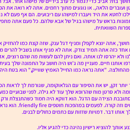
חושך בתל אביב כדי לגמור כל ערב בידיים של מישהו אחר. אבל ה
ועוברים הלאה,. או נוגעים מתוך רחמים. אתה לא רואה את הפ
לכו לחטא את היד ויעברו למישהו עם ריבועים. הם אף פעם לא נו
מונות בראש על מישהו בגיל של אבא שלהם. כל פעם אתה מתפל
פרות השוואתית.
חושך, אתה יוצא לקפלן ומניף דגל ענק. שזה קצת כמו להחזיק את
 אחד כזה אתה תמיד צודק. אתה לא מניף אותו בשביל להרים מי
ו ולא יהרסו לנו אותה. ואם ניתן להם לעשות מה שהם רוצים, אז
פו אותנו חיים. מעניין מה ג'וש היה חושב על התמונה שלך בעיתו
חולצה. "אתה נראה כמו החייל האמיץ שווייק," הוא בטח היה 
 יותר זקן, יש את הסיפור עם הגלאוקומה, שגורמת לך לראות הכ
ה ולא סרטן מוח שהרופא שלך עוד לא גילה. לפני שבועיים כמע
ובבת הצידה עם הדגל. הוא דווקא היה חמוד כשהתנצלת ורק
עם היד ואמר שכולנו אחים וזה קורה. לפעמ
 אותו דבר. דמויות שזזות עם כתמים כחולים לבנים.
ע אותך להוציא רישיון נהיגה כדי להגיע אליו.