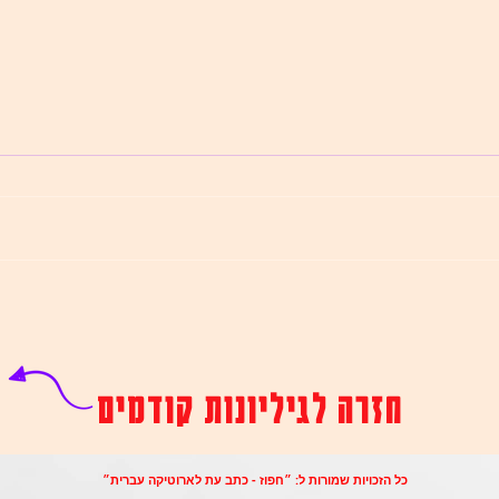
* / איה אילה
* / רון 
אַתְּ לא יודעת מה לבקש (לא, זו לא כוס
אִמָּא מִ
מים. את לא רוצָה לָשֶׁבֶת) בכניסה דלת
מִינָהּ מְד
הבית לא נסגרת זוגות זוגות נעליים
חָמוּשׁ וְר
צבאיות עוברות מבחוץ לבפנים...
חזרה לגיליונות קודמים
כל הזכויות שמורות ל: ״חפוז - כתב עת לארוטיקה עברית״