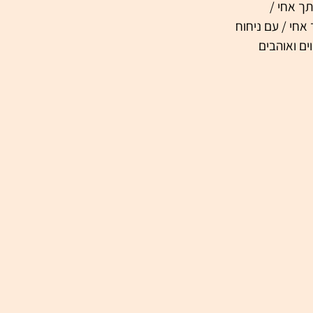
ך אחי / 
חי / עם ניחוח 
ים ואוהבים