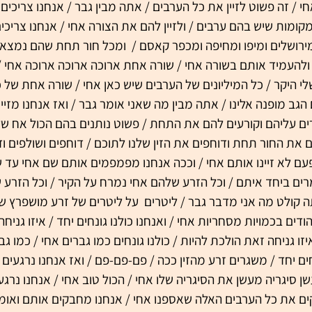
י / זה פשוט לזיין את כל הערבים / אתה מבין גבר / אנחנו צריכים
קומות שיש בהם ערבים / ולזיין להם את הצורה אחי / אנחנו צריכ
רושלים ומיפו ומחיפה ומכפר קאסם /  ומכל חור תחת שהם נמצאים 
להעמיד אותם בשורה אחי / שורה אחת ארוכה ארוכה ארוכה אחי /
לי היקר / כל המיליונים של הערבים שיש כאן אחי / שורה אחת של 
הגב מופנה אלינו / אתה מבין מה שאני אומר גבר / ואז אנחנו מזיינ
עליהם וקורעים להם את התחת / פשוט נותנים בהם הכול אח שלי 
 את החור תחת ודוחפים את הזין שלנו לתוכם / דוחפים ושולפים ודו
עם לא זיינו אותם אחי / וככה אנחנו מפמפמים אותם שם אחי עד ש
מרים ביחד איתם / וכל הזרע שלהם אחי נמרח על הקיר / וכל הזרע 
ולט מה אני מדבר גבר / ליטרים  על ליטרים של זרע מושפרץ שם
דים בכמויות מסחריות אחי / ואנחנו כולנו גונחים יחד / איזו גניחה
 גניחה זאת הולכת להיות / כולנו גונחים כמו גברים אחי / כמו גבר
ם יחד / משגרים זרע מהזין ככה / פם-פם-פם / ואז אנחנו נרגעים ר
ן סיגריה מעשן את הסיגריה שלו אחי / הכול טוב אחי / אנחנו נרגע
ים את כל הערבים האלה שאספנו אחי / אנחנו מחבקים אותם ואומ