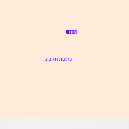
דבר מערכת: גיליון מלחמה וארוטיקה
תגובות
השנה השנייה של חפוז נפתחת בצלה של
מלחמה. תהינו רבות על משמעות פרסום
גיליון חדש בעת הזו, כמו גם על שאלת
כתיבת תגובה...
היצר והיצירתיות אל מול האבל והמתח...