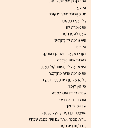
אַחַר כָּךְ הֵן אוֹמְרוֹת אֵין עִנְיָן
אֵין עִנְיָן.
סִיוָן מַאֲכִילָה אוֹתָךְ שׁוֹקוֹלָד 
עַל רִצְפַּת הַמִּטְבָּח
אַתְּ אוֹמֶרֶת לָהּ
שֶׁאַתְּ לֹא מַרְגִּישָׁה
הִיא גּוֹרֶמֶת לָךְ לְהַרְגִּישׁ
אֵין רוּחַ.
בְּקִרְיַת מַלְאָכִי חַיֶּלֶת קוֹרֵאת לָךְ
לְהִכָּנֵס אִתָּהּ לַסְּכָכָה
הִיא מַרְאָה לָךְ תְּמוּנוֹת שֶׁל הָאַחְיָן
אַתְּ פּוֹרֶמֶת אוֹתָהּ מֵהַחֻלְצָה
עַל הַדֶּשֶׁא חֲרָקִים הַבֶּטֶן דּוֹפֶקֶת
אֵין זְמַן לִגְמֹר.
שַׁחַר נִכְנֶסֶת אִתָּךְ לַמִּטָּה
אַתְּ מוֹדֶדֶת אֶת הַיֹּפִי 
שֶׁלָּהּ מוֹל שֶׁלָּךְ
מִתְעַיֶּפֶת וְנִרְדֶּמֶת לָהּ עַל הַכָּתֵף.
עִידִית מְכַוֶּנֶת אוֹתָךְ עִם הַיָּד, כִּמְעַט שָׁכַחְתְּ
עִם רוֹתֶם רִיס נוֹשֵׁר