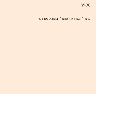
מַפְגִּיעַ
מתוך ״המון המון אושר״, בהוצאת פרדס
* / אסתר וולק