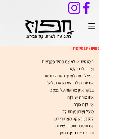
קשרים / יעל איזנברג
רוֹמַנְטִית אוֹ לֹא אַתְּ תָּמִיד בַּקְּרָשִׁים
וְצָרִיךְ לִבְחֹן לָמָּה
דָּנִיאֵל בָּאָה לֶאֱסֹף גִּיטָרָה בְּתֵשַׁע
אַתְּ יוֹרֶדֶת לָהּ הִיא נִשְׁאֶרֶת לִישֹׁן
בַּבֹּקֶר אַתֶּן צוֹחֲקוֹת עַל עַצְמְכֶן
אֵיזוֹ צוּרָה יֵשׁ לָזֶה
אֵין לָזֶה צוּרָה.
מִיכַל וְשָׁרוֹן נַעֲנוֹת לָךְ
לְהִזְדַּיֵּן בְּשֶׁקֶט מֵאֲחוֹרֵי בִּנְיָן
אַתְּ עוֹטֶפֶת אוֹתָן בִּנְשִׁיקוֹת
וְכוֹרֶכֶת אֶת גּוּפֵךְ בְּגוּפָן