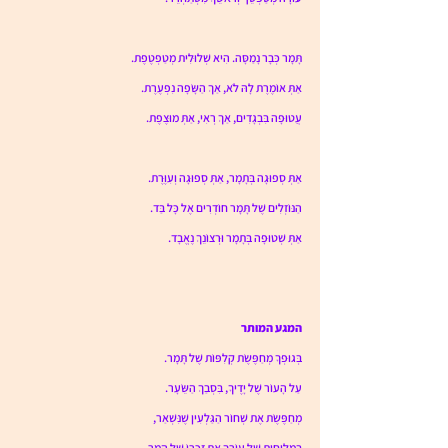
תָּמָר כְּבָר נָמַסָּה. הִיא שְׁלוּלִית מְטַפְטֶפֶת.
אַתְּ אוֹמֶרֶת לָהּ לֹא, אַךְ הַשָּׂפָה נִפְעֶרֶת.
עֲטוּפָה בִּבְגָדִים, אַךְ רְאִי, אַתְּ מוּצֶפֶת.
אַתְּ סְפוּגָה בְּתָמָר, אַתְּ סְפוּגָה וְעִוֶּרֶת.
הַנּוֹזְלִים שֶׁל תָּמָר חוֹדְרִים אֶל כָּל בַּד.
אַתְּ שְׁטוּפָה בְּתָמָר וּרְצוֹנֵךְ נֶאֱבָד.
המגע המותר 
בְּגוּפְךָ מְחַפֶּשֶׂת קְלִפּוֹת שֶׁל תָּמָר.
עַל הָעוֹר שֶׁל יָדֶיךָ, בִּסְבַךְ הַשֵּׂעָר.
מְחַפֶּשֶׂת אֶת שְׁחוֹר הַגַּלְעִין שֶׁנִּשְׁאַר,
בַּמְּלִיחוּת שֶׁל עוֹרְךָ אֶת זִכְרוֹ שֶׁל הַמַּר. 