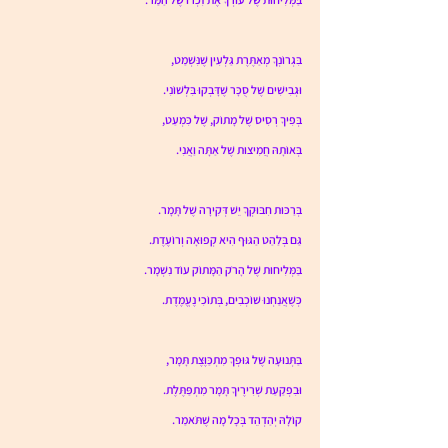
בִּגְרוֹנְךָ מְאַתֶּרֶת גַּלְעִין שֶׁנִּשְׁמַט, 
וּגְבִישִׁים שֶׁל סֻכָּר שֶׁדָּבְקוּ בִּלְשׁוֹנִי. 
בְּפִיךָ רְסִיס שֶׁל מָתוֹק, שֶׁל כִּמְעַט, 
בְּאוֹתָהּ חֲמִיצוּת שֶׁל אַתָּה וַאֲנִי. 
בְּרַכּוּת חִבּוּקְךָ יֵשׁ דְּקִירָה שֶׁל תָּמָר. 
גַּם בְּלַהַט הַגּוּף הִיא קְפוּאָה וְרוֹעֶדֶת. 
בַּמְּלִיחוּת שֶׁל הָרֹק הַמָּתוֹק עוֹד נִשְׁמָר. 
כְּשֶׁאֲנַחְנוּ שׁוֹכְבִים, בְּתוֹכִי נֶעֱמֶדֶת. 
בַּתְּנוּעָה שֶׁל גּוּפְךָ מִתְכַּוֶּצֶת תָּמָר,
וּבִפְקַעַת שְׁרִירֶיךָ תָּמָר מִתְפַּתֶּלֶת. 
קוֹלָהּ יְהַדְהֵד בְּכָל מָה שֶׁתֹּאמַר. 