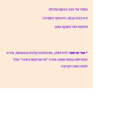
בַּשָּׁחֹר שֶׁל עֵינֶיךָ בּוֹהֶקֶת בִּתְכֵלֶת. 
הִיא בֵּינֵינוּ עַכְשָׁו, הִיא בְּתוֹךְ הַשְּׂמִיכָה - 
מְלַטֶּפֶת אוֹתִי וְחוֹנֶקֶת אוֹתְךָ.
* אורי פרסטר
,ילדת 1994, פסיכולוגית קלינית בהתמחות. שיריה 
התפרסמו בבמות שונות, ספרה "מה שביקשת בשינה" עתיד 
לצאת בשנה הקרובה. 