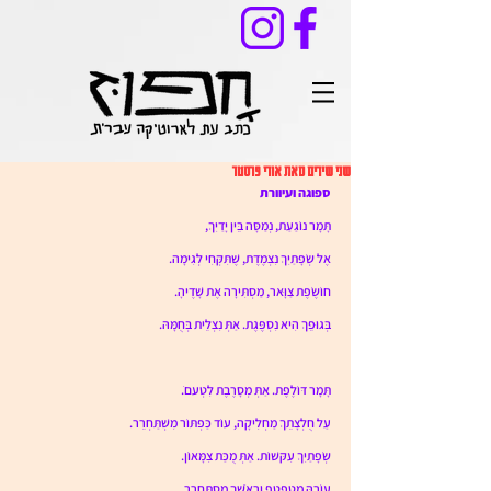
שני שירים מאת אורי פרסטר
ספוגה ועיוורת
תָּמָר נוֹגַעַת, נְמַסָּה בֵּין יָדַיִךְ,
אֶל שְׂפָתַיִךְ נִצְמֶדֶת, שֶׁתִּקְּחִי לְגִימָה.
חוֹשֶׂפֶת צַוָּאר, מַסְתִּירָה אֶת שָׁדֶיהָ.
בְּגוּפֵךְ הִיא נִסְפֶּגֶת. אַתְּ נִצְלֵית בְּחֻמָּהּ.
תָּמָר דּוֹלֶפֶת. אַתְּ מְסָרֶבֶת לִטְעםֹ.
עַל חֻלְצָתֵךְ מַחְלִיקָה, עוֹד כַּפְתּוֹר מִשְׁתַּחְרֵר.
שְׂפָתַיִךְ עִקּשׁוֹת. אַתְּ מֻכַּת צִמָּאוֹן.
עוֹרָהּ מְטַפְטֵף וְראֹשֵׁךְ מִסְתַּחְרֵר.