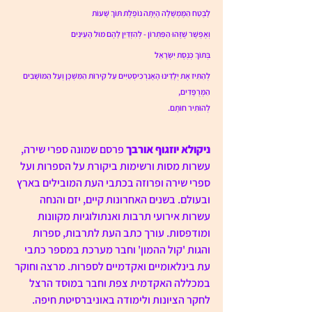
לָבֶטַח הַמֶּמְשָׁלָה הָיְתָה נוֹפֶלֶת תּוֹךְ שָׁעוֹת 
וְאֶפְשָׁר שֶׁזֶּהוּ הַפִּתְרוֹן - לְהִזְדַּיֵּן לָהֶם מוּל הָעֵינַיִם
בְּתוֹךְ כְּנֶסֶת יִשְׂרָאֵל 
לְהַתִּיז אֶת יְלָדֵינוּ הָאָנַרְכִיסְטִיִּים עַל קִירוֹת הַמִּשְׁכָּן וְעַל הַמּוֹשָׁבִים 
הַמְּרֻפָּדִים, 
לְהוֹתִיר חוֹתָם.
ניקולא יוזגוף אורבך
 פרסם שמונה ספרי שירה, 
עשרות מסות ורשימות ביקורת על הספרות ועל 
ספרי שירה ופרוזה בכתבי העת המובילים בארץ 
ובעולם. בשנים האחרונות קיים, יזם והנחה 
עשרות אירועי תרבות ואנתולוגיות מקוונות 
ומודפסות. עורך כתב העת לתרבות, ספרות 
והגות 'קול ההמון' וחבר מערכת במספר כתבי 
עת בינלאומיים ואקדמיים לספרות. מרצה וחוקר 
במכללה האקדמית צפת וחבר במוסד הרצל 
לחקר הציונות ולימודה באוניברסיטת חיפה. 