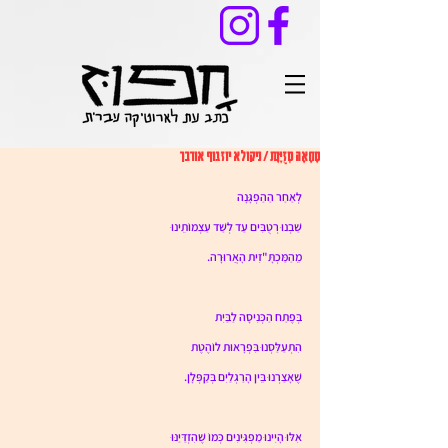
מֶחָאָה מְזֻיֶּנֶת / ניקולא יוזגוף אורבך
לְאַחַר הַהַפְגָּנָה 
שַׁבְנוּ רְטֻבִּים עַד לְשַׁד עַצְמוֹתֵינוּ
מֵהַמַּכְתָּ"זִית הָאֲרוּרָה. 
בְּפֶתַח הַכְּנִיסָה לַבַּיִת 
הִתְעַלַּסְנוּ בִּפְרָאוּת לוֹהֶטֶת
שֶׁאָצַרְנוּ בֵּין הָרַגְלַיִם בְּקַפְּלָן. 
אִלּוּ הָיִינוּ מַפְגִּינִים כְּמוֹ שֶׁהִזְדַּיַּנּוּ 