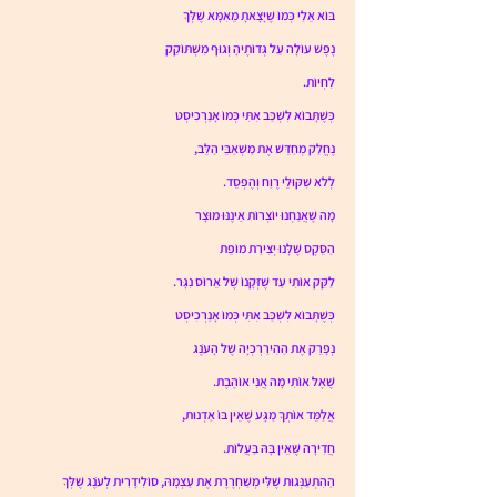
בּוֹא אֵלַי כְּמוֹ שֶׁיָּצָאתָ מֵאִמָּא שֶׁלְּךָ
נֶפֶשׁ עוֹלָה עַל גְּדוֹתֶיהָ וְגוּף מִשְׁתּוֹקֵק
לִחְיוֹת.
כְּשֶׁתָּבוֹא לִשְׁכַּב אִתִּי כְּמוֹ אָנַרְכִיסְט
נֶחֱלַק מְחַדֵּשׁ אֶת מַשְׁאַבֵּי הַלֵּב,
לְלֹא שִׁקּוּלֵי רֶוַח וְהֶפְסֵד.
מָה שֶׁאֲנַחְנוּ יוֹצְרוֹת אֵינֶנּוּ מוּצָר
הַסֵּקְס שֶׁלָּנוּ יְצִירַת מוֹפֵת
לַקֵּק אוֹתִי עַד שֶׁזְּקָנוֹ שֶׁל אֵרוֹס נִגָּר.
כְּשֶׁתָּבוֹא לִשְׁכַּב אִתִּי כְּמוֹ אָנַרְכִיסְט
נְפָרֵק אֶת הַהִירַרְכְיָה שֶׁל הָעֹנֶג
שֶׁאֶל אוֹתִי מָה אֲנִי אוֹהֶבֶת.
אֲלַמֵּד אוֹתְךָ מַגָּע שֶׁאֵין בּוֹ אַדְנוּת,
חֲדִירָה שֶׁאֵין בָּהּ בַּעֲלוֹת.
הַהִתְעַנְּגוּת שֶׁלִּי מְשַׁחְרֶרֶת אֶת עַצְמָהּ, סוֹלִידָרִית לְעֹנֶג שֶׁלְּךָ