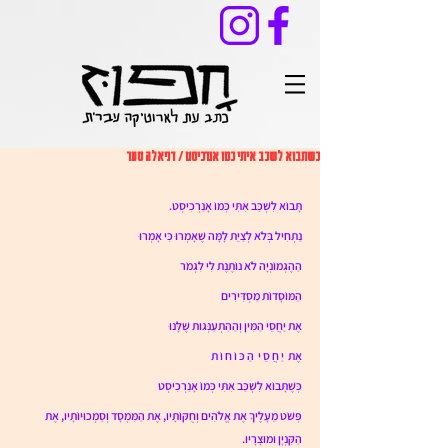
כשתבוא לשכב איתי כמו אנרכיסט / דניאלה סער
תָּבוֹא לִשְׁכַּב אִתִּי כְּמוֹ אָנַרְכִיסְט.
נַתְחִיל בְּלֹא לְצַיֵּת לָמָּה שֶׁאָמְרוּ כִּי אָמְרוּ
הַהֶגְמוֹנְיָה לֹא נוֹתֶנֶת לִי לִגְמֹר
הַמּוֹסָדוֹת מַסְדִּירִים
אֶת יַחֲסֵי הַמִּין וְהַהִתְעַנְּגוּת שֶׁלָּנוּ
אֶת  יַ חֲ סֵ י  הַ כּ וֹ ח וֹ ת
כְּשֶׁתָּבוֹא לִשְׁכַּב אִתִּי כְּמוֹ אָנַרְכִיסְט
פְּשֹׁט מֵעָלֶיךָ אֶת אֱלֹהִים וְחֻקּוֹתָיו, אֶת הַמִּמְסָד וְסַמְכוּיוֹתָיו, אֶת 
הַקִּנְיָן וּמוּצָרָיו.