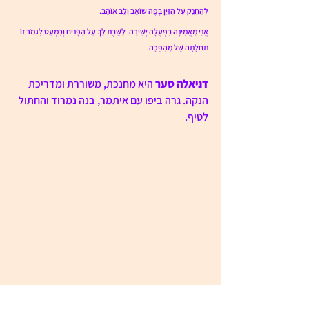
לְהֵחָנֵק עַל הַזַּיִן בְּפֶה שׁוֹאֵב וְלֵב אוֹהֵב.
אֲנִי מַאֲמִינָה בִּפְעֻלָּה יְשִׁירָה. לָשֶׁבֶת לָךְ עַל הַפָּנִים וְכִמְעַט לִגְמֹר זוֹ 
תְּחִלָּתָהּ שֶׁל מַהְפֵּכָה.
דניאלה סער
 היא מחנכת, משוררת ומדריכת 
הנקה. גרה ביפו עם איתמר, בנה נמרוד והחתול 
לטיף. 