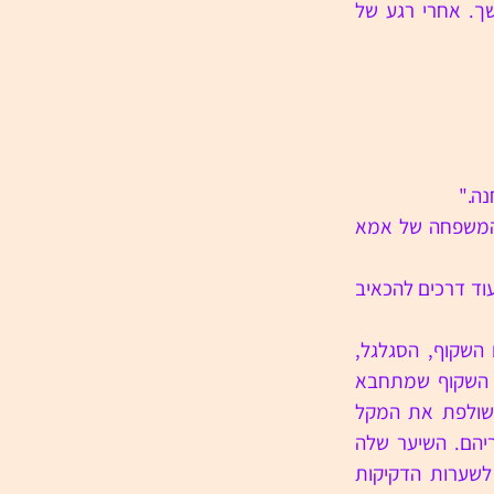
העיניים של עמוס נותרות עצומות. הוא מלפף את האצבעות סביב קצות המחושים ומושך. אחרי רגע של 
נה."
"לא יודעת אם נספיק. דדי אמר שהוא צריך לטפל בתעודות שלו ואני צריכה לבקר את המשפחה של אמא 
היא מצביעה על הדיונון ששוכב שמוט ביד שלו. "עכשיו תנקה אותו. אני מקווה שלא תמצא עוד דרכים להכאיב 
עמוס שם את הגוף של הקלמארי מתחת לברז ומשפשף אותו מבפנים ומבחוץ. הקרום השקוף, הסגלגל, 
שעוטף את היצור מתחיל להתפרק והוא נשאר לבן וערום. הוא מחפש את מקל הארטיק השקוף שמתחבא 
בפנים, אבל המקל מכוסה נוזל וכל הזמן מחליק לו בין האצבעות. לורה לוקחת ממנו ושולפת את המקל 
בתנועה אגבית. היא מניחה את הקלמארי על המגש ומסתכלת על השעון שתלוי מאחוריהם. השיער שלה 
מתעקל קצת מאחורי האוזניים וחושף את העור הרך, הסומר, שבצד הצוואר. מתחת לשערות הדקיקות 