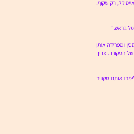
אותי לזה. עכשיו תסתכל: יש בפנים סחוס ארוך שרץ לאורך הגוף. הוא נראה כמו מקל של אייסיקל, רק שקוף. 
פל בראש." 
"שיט איך שהגב שלי כואב. אנחנו צריכים את הזרועות. רק אותן אפשר לטגן. אני לוקחת סכין ומפרידה אותן 
משאר הג'יפה. אחר כך, אם תפשיל אותן קצת, אתה תרגיש באמצע כדור קטן. זה העין של הסקוויד. צריך 
"לא יודעת. אבל זה נראה כמו עין וזה בראש אז אני קוראת לזה עין. באוניברסיטה לא לימדו אותנו סקוויד 