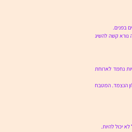
ם בפנים.
היא פותחת את התריסים ומחייכת אליו. "מצאתי קלמארי טריים, אז הייתי חייבת. באנגליה נורא קשה להשיג 
"לא יודעת. הסתובבתי ליד הנמל והגעתי לחנות דגים. נתנו לי בזול. חשבתי שזה יכול להיות נחמד לארוחת 
לורה פותחת את הארגז ומוציאה מגש קלקר מלא דיונונים וקרח אפור. היא פורמת את הניילון הנצמד. המטבח 
לא יכול להיות.