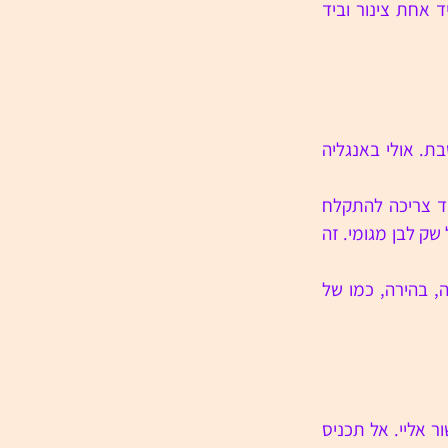
"אתה קודם מושך את הראש מהגוף. זה מתנתק בלי בעיות. אתה רואה? עכשיו יש לך ביד אחת צינור וביד 
"אני לא מפרק דברים כאלה." ההחלטיות שלו מפתיעה גם אותו. "זה לא אוכל לארוחת שבת. אולי באנגליה 
"עמוס, עשה טובה. ביקשנו לבשל אצלך, הסכמת, אז באמת שאין טעם להקשות. אני עוד צריכה להתקלח 
ולהחליף בגדים ושהכל יהיה מוכן. אתה לא רוצה שדדי ייכנס ויראה אותנו רבים. זה בסך הכל שק לבן מגומי. זה 
היא פותחת את הברז ומנקה את הקלמארי מבפנים. הזרועות שלה מכוסות פלומה דקיקה, בהירה, כמו של 
"אתה רוצה שבכוח אני אגיד למה לקחנו חדר בבית מלון? מה שבינך לבין הבן שלך לא קשור אליי. אל תכניס 