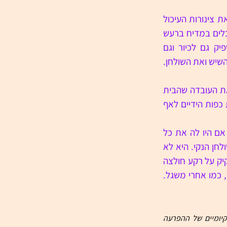
כשלורה נכנסת להתקלח הוא חוזר למטבח כדי לנקות את שאריות הקלמארי. הוא אוסף את צינורות העיכול 
ושקי הדיו ששוכבים על השיש וזורק לפח. המים במקלחת ממשיכים לזרום. הוא שם את הכלים במדיח ברעש 
ומנסה לזמזם לעצמו. הוא לא יכול לשטוף כלים, כי לחץ המים בדירה הישנה לא מספיק גם לכיור וגם 
למקלחת. אם יפתח את הברז אצלו, הזרם אצלה ייחלש ויהיה לה קר בגוף. הוא מקרצף את השיש ואת השולחן. 
הרעש של המים נפסק סוף סוף. הדירה קטנה מדי. בדרך כלל הוא אוהב את הקוטן הזה. את העובדה שהבית 
נצמד אליו כמו בגד ולא יותר. אבל עכשיו, כשהיא כאן, פשוט אין לאן ללכת. הוא מקרב את כפות הידיים לאף 
לורה יוצאת מחדר האמבטיה עם החולצה הלבנה והשרוואל של דדי. הוא שואל את עצמו אם היו לה את כל 
הבגדים שהיא הייתה צריכה. היא מוציאה קופסת קורנפלקס וקרטון חלב ומתיישבת ליד השולחן הנקי. היא לא 
שואלת אם הוא רוצה גם. הוא מתיישב מולה, כדי לארח לה לחברה. חלב לבן נמזג בזרם דקיק על רקע חולצה 
לבנה. היא מתרכזת בפעולה, מתבוננת פנימה. הלחיים שלה עדיין סמוקות מהמים החמים, כמו אחרי משגל. 
ניר סופר-דודק הוא סופר, משורר ופסיכולוג קליני. בעל תואר דוקטור עבור מחקר שעסק בהיבטים הקיומיים של ההפרעה 