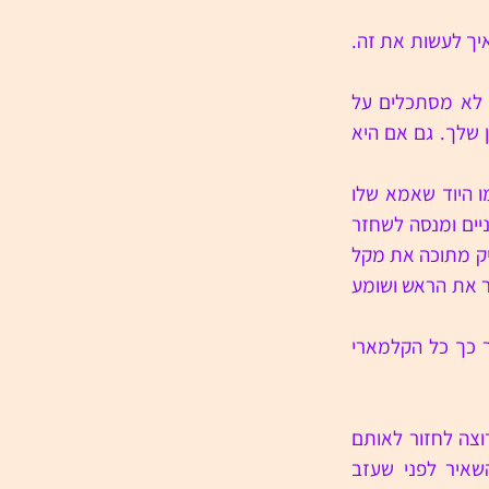
"עכשיו תחפש את העין," היא מסתובבת אליו. "אני הולכת לעשות פיפי בינתיים. אתה יודע איך לעשות את זה. 
עמוס בוהה בה כשהיא מתרחקת, בכל צעד, המכנסיים נכנסים לה לחריץ בזווית אחרת. לא מסתכלים על 
אשתו של הבן שלך. לא מסתכלים על אשתו של הבן שלך. לא מסתכלים על אשתו של הבן שלך. גם אם היא 
הקלמארי שוכבים ריריים במגש הקלקר ובוהים אחד בשני בטמטום. יש להם ריח סגול, כמו היוד שאמא שלו 
הייתה מורחת כשהוא היה נופל מהאופניים. אין סיכוי שלורה יודעת מה זה יוד. הוא עוצם עיניים ומנסה לשחזר 
איך מפרקים קלמארי. קודם מפרידים את הראש מהגוף. אחר כך צריך לשטוף אותה. להחליק מתוכה את מקל 
הקרטיב השקוף ולהניח אותה במגש. פלומת האפרסק שעל הזרועות שלה רועדת. הוא מנער את הראש ושומע 
הם עובדים בשקט, בריכוז של מי שמבקשים להיעלם בתוך תנועות הידיים. חצי שעה אחר כך כל הקלמארי 
הוא ניגש לחדר. היא הולכת אחריו ושואלת אם יש לו אולי גם משהו ישן של דדי. היא לא רוצה לחזור לאותם 
בגדים. עמוס פותח את מגירת הפיג'מות ומוצא חולצת סיום מחזור ושרוואל, שדדי השאיר לפני שעזב 