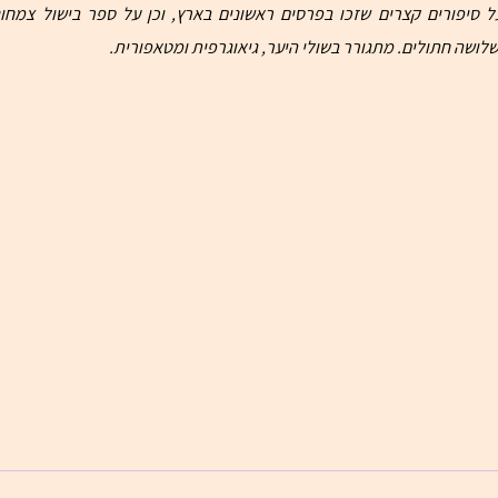
לושה חתולים. מתגורר בשולי היער, גיאוגרפית ומטאפורית.
אבטיח / עמר נוי
אני לא ט
חֲלוֹמוֹת מְשֻׁמָּרִים בְּמֶלַח יָם לְחִישַׁת הַגַּלִּים
זֶה הָיָה 