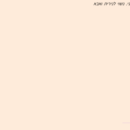
הטורדנית-כפייתית. חתום על סיפורים קצרים שזכו בפרסים ראשונים בארץ, וכן על ספר בישול צמחוני. נשוי לנירית ואבא 
בעונית עדיין / רומי גנון
מַעֲשֶׂה רַךְ, מַעֲשֶׂה שֶׁל אַהֲבָה. שְׁתֵּי