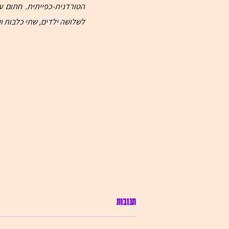
לשלושה ילדים, שתי כלבות וש
דבר מערכת: גיליון אוכל וארוטיקה
תגובות
בגיליון השמיני של כתב העת חפוז,