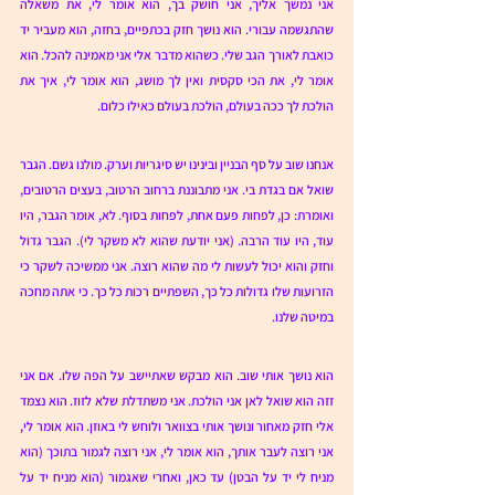
אני נמשך אליך, אני חושק בך, הוא אומר לי, את משאלה 
שהתגשמה עבורי. הוא נושך חזק בכתפיים, בחזה, הוא מעביר יד 
כואבת לאורך הגב שלי. כשהוא מדבר אלי אני מאמינה להכל. הוא 
אומר לי, את הכי סקסית ואין לך מושג, הוא אומר לי, איך את 
הולכת לך ככה בעולם, הולכת בעולם כאילו כלום. 
אנחנו שוב על סף הבניין ובינינו יש סיגריות וערק. מולנו גשם. הגבר 
שואל אם בגדת בי. אני מתבוננת ברחוב הרטוב, בעצים הרטובים, 
ואומרת: כן, לפחות פעם אחת, לפחות בסוף. לא, אומר הגבר, היו 
עוד, היו עוד הרבה. (אני יודעת שהוא לא משקר לי). הגבר גדול 
וחזק והוא יכול לעשות לי מה שהוא רוצה. אני ממשיכה לשקר כי 
הזרועות שלו גדולות כל כך, השפתיים רכות כל כך. כי אתה מחכה 
במיטה שלנו. 
הוא נושך אותי שוב. הוא מבקש שאתיישב על הפה שלו. אם אני 
זזה הוא שואל לאן אני הולכת. אני משתדלת שלא לזוז. הוא נצמד 
אלי חזק מאחור ונושך אותי בצוואר ולוחש לי באוזן. הוא אומר לי, 
אני רוצה לעבר אותך, הוא אומר לי, אני רוצה לגמור בתוכך (הוא 
מניח לי יד על הבטן) עד כאן, ואחרי שאגמור (הוא מניח יד על 