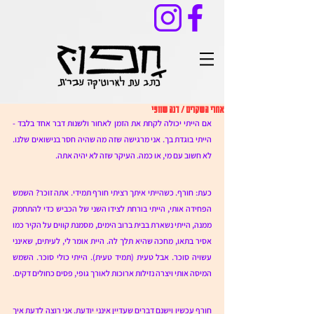
אחרי השקרים / דנה שוופי
אם הייתי יכולה לקחת את הזמן לאחור ולשנות דבר אחד בלבד - 
הייתי בוגדת בך. אני מרגישה שזה מה שהיה חסר בנישואים שלנו. 
לא חשוב עם מי, או כמה. העיקר שזה לא יהיה אתה. 
כעת: חורף. כשהייתי איתך רציתי חורף תמידי. אתה זוכר? השמש 
הפחידה אותי, הייתי בורחת לצידו השני של הכביש כדי להתחמק 
ממנה, הייתי נשארת בבית ברוב הימים, מסמנת קווים על הקיר כמו 
אסיר בתאו, מחכה שהיא תלך לה. היית אומר לי, לעיתים, שאינני 
עשויה סוכר. אבל טעית (תמיד טעית). הייתי כולי סוכר. השמש 
המיסה אותי ויצרה נזילות ארוכות לאורך גופי, פסים כחולים דקים. 
חורף עכשיו וישנם דברים שעדיין אינני יודעת. אני רוצה לדעת איך 