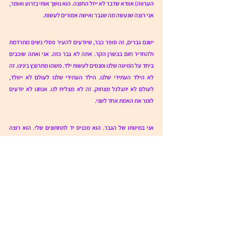
הערווה) אוודא שדבר לא ייזל החוצה. הוא נושך אותי בזרוע ואומר, 
אני רוצה שנעשה מה שגבר ואישה אמורים לעשות. 
ישנם גברים, זה סופר כבר, שיודעים להעיר פסלי נשים מתרדמת 
ולהחדיר חום בבשרן הקר. אתה לא גבר כזה. אני ואתה שוכבים 
ביחד על המיטה שלנו ומנסים לעשות ילד. משהו מתרוצץ בינינו. זה 
לא הילד העתידי שלנו. הילד העתידי שלנו לעולם לא ייוולד, 
לעולם לא יתגלגל מצחוק. זה לא מצליח לנו. אנחנו לא יודעים 
לומר את האמת אחד לשני. 
אני במיטתו של הגבר. הוא מכניס יד לתחתונים שלי. הוא רוצה 
לעבר אותי. הוא מבקש שאספר לו איך אני אזרוק אותו. באילו 
מילים אני מתכוונת להשתמש. אני מנסה לממש את כל מה 
שהתאמנתי עליו, וזה לא מצליח, השקרים לא מצליחים להתגבש. 
הם נתקעים לי בגרון. הוא מתעקש איתי: מה המילים שתגידי, הוא 
אומר שוב ושוב, מה המילים. 
אני חוזרת למיטה שלנו. הגוף שלי מלא סימנים של נשיכות, 
חורים-חורים. חורף, אז אני מחליקה מתחת לשמיכות ומעבירה את 