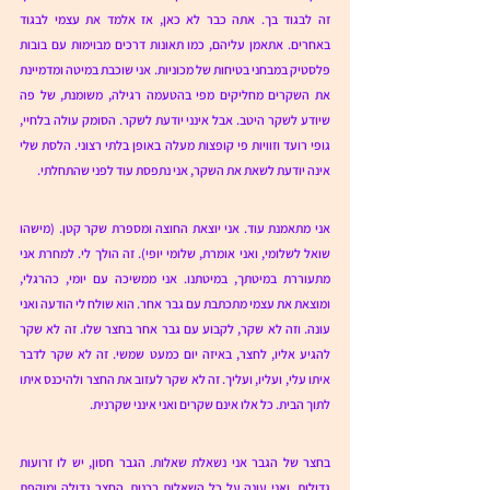
זה לבגוד בך. אתה כבר לא כאן, אז אלמד את עצמי לבגוד 
באחרים. אתאמן עליהם, כמו תאונות דרכים מבוימות עם בובות 
פלסטיק במבחני בטיחות של מכוניות. אני שוכבת במיטה ומדמיינת 
את השקרים מחליקים מפי בהטעמה רגילה, משומנת, של פה 
שיודע לשקר היטב. אבל אינני יודעת לשקר. הסומק עולה בלחיי, 
גופי רועד וזוויות פי קופצות מעלה באופן בלתי רצוני. הלסת שלי 
אינה יודעת לשאת את השקר, אני נתפסת עוד לפני שהתחלתי. 
אני מתאמנת עוד. אני יוצאת החוצה ומספרת שקר קטן. (מישהו 
שואל לשלומי, ואני אומרת, שלומי יופי). זה הולך לי. למחרת אני 
מתעוררת במיטתך, במיטתנו. אני ממשיכה עם יומי, כהרגלי, 
ומוצאת את עצמי מתכתבת עם גבר אחר. הוא שולח לי הודעה ואני 
עונה. וזה לא שקר, לקבוע עם גבר אחר בחצר שלו. זה לא שקר 
להגיע אליו, לחצר, באיזה יום כמעט שמשי. זה לא שקר לדבר 
איתו עלי, ועליו, ועליך. זה לא שקר לעזוב את החצר ולהיכנס איתו 
לתוך הבית. כל אלו אינם שקרים ואני אינני שקרנית. 
בחצר של הגבר אני נשאלת שאלות. הגבר חסון, יש לו זרועות 
גדולות, ואני עונה על כל השאלות בכנות. החצר גדולה ומוקפת 