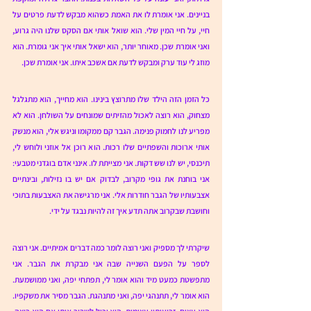
בניינים. אני אומרת לו את האמת כשהוא מבקש לדעת פרטים על 
חיי, על חיי המין שלי. הוא שואל אותי אם הסקס שלנו היה גרוע, 
ואני אומרת שכן. מאוחר יותר, הוא ישאל אותי איך אני גומרת. הוא 
מוזג לי עוד ערק ומבקש לדעת אם אשכב איתו. אני אומרת שכן. 
כל הזמן הזה הילד שלו מתרוצץ בינינו. הוא מחייך, הוא מתגלגל 
מצחוק, הוא רוצה לאכול מהזיתים שמונחים על השולחן. הוא לא 
מפריע לנו לחמוק פנימה. הגבר קם ממקומו וניגש אלי, הוא מנשק 
אותי ארוכות והשפתיים שלו רכות. הוא רוכן אל אוזני ולוחש לי, 
תיכנסי, יש לנו שש דקות. אני מצייתת לו. אינני אדם בוגדני מטבעי: 
אני בוחנת את גופי מקרוב, לבדוק אם יש בו נזילות, ובינתיים 
אצבעותיו של הגבר חודרות אלי. אני מרגישה את האצבעות בתוכי 
וחושבת שבקרוב אתה תדע איך זה להיות נבגד על ידי. 
שיקרתי לך מספיק ואני רוצה לומר כמה דברים אמיתיים. אני רוצה 
לספר על הפעם השנייה שבה אני מבקרת את הגבר. אני 
מתפשטת כמעט מיד והוא אומר לי, תפתחי יפה, ואני ממושמעת. 
הוא אומר לי, תתנהגי יפה, ואני מתנהגת. הגבר מסיר את משקפיו. 