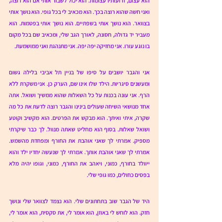
הוא עצום, זרועותיו עצומות. הוא יכול לשבור אותי אם הוא רוצה, 
ואני חשה שהוא רוצה בכך. הוא מכאיב לי בכל גופי. הוא נושך אותי 
בצוואר. הוא נושך אותי בשפתיים. הוא נושך אותי בפטמות. הוא 
מעביר יד גדולה, חסונה, לאורך הגב שלי, ומכאיב שם בכל מקום 
בו נוגע עורו. אני מחזיקה יפה יפה. אני מתנהגת ואני ממושמעת. 
אני והגבר יושבים על סיפו של בניין תל אביבי בלילה גשום 
ומעשנים סיגריות. הילד שלו אינו שם, הערק כן. אני משקרת ללא 
הרף. אני עונה בכנות על כל השאלות שהוא ממשיך ושואל. אתה 
אחד מנושאי השיחה שעולים בינינו והגבר רוצה לדעת את כל מה 
שקרה, איתי ואיתך. הוא מבקש את הפרטים. הוא מקשיב וקוטע 
ושואל שאלות. בסוף הוא מחליט שאתה מנוול. לך כבר שיקרתי 
מספיק. אמרתי לך שאני אוהבת את החורף ומפחדת מהשמש. 
אמרתי לך שאני אוהבת אותך. אמרתי לך שנעשה יחדיו ילד והוא 
ייוולד בחורף, כמוני, ויאהב את החורף, כמוני, וגופו יהיה מלא 
בפסים כחולים, כמו גופי שלי. 
היד של הגבר שוב בתחתונים שלי. הוא נצמד לצוואר שלי ונושך 
חזק. הוא לוחש לי באוזן, הוא אומר לי, את סקסית, הוא אומר לי, 