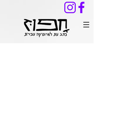
דבר מערכת: גיליון מלחמה וארוטיקה
שלווים ואוהבים / מעין אבן
* / איה אילה
* / רון דהן