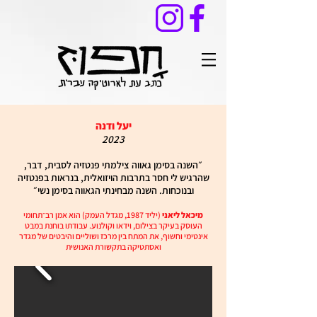
יעל ודנה
2023
,״
השנה בסימן גאווה צילמתי פנטזיה לסבית, דבר
שהרגיש לי חסר בתרבות הויזואלית, בנראות בפנטזיה
ובנוכחות. השנה מבחינתי הגאווה בסימן נשי
״
מיכאל ליאנ
י
(יליד 1987, מגדל העמק) הוא אמן רב־תחומי
העוסק בעיקר בצילום, וידאו וקולנוע. עבודתו בוחנת במבט
אינטימי וחשוף, את המתח בין מרכז ושוליים והיבטים של מגדר
ואסתטיקה בתקשורת האנושית